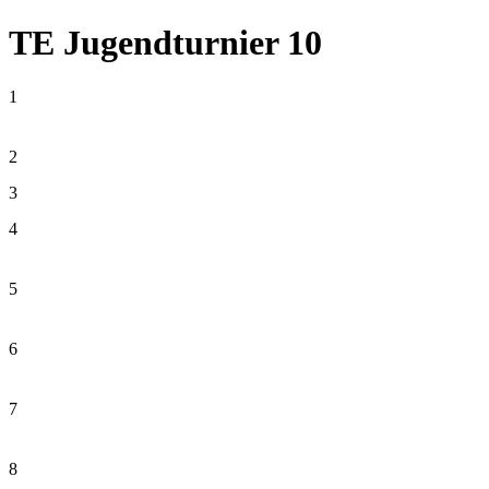
TE Jugendturnier 10
1
2
3
4
5
6
7
8